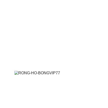
Chúng tôi sẽ đưa bạn đi sâu vào từng ngóc 
ngách của sảnh chơi này, giúp bạn hiểu tại 
sao nó lại trở thành "món ăn tinh thần" 
không thể thiếu và làm thế nào để tối ưu hóa 
trải nghiệm của mình lên mức cao nhất.