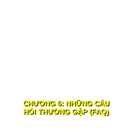
chuỗi thua. Khi bị Tilt, IQ của người chơi 
giảm sút nghiêm trọng, dẫn đến các quyết 
định cảm tính.
Kỹ thuật 3 phút:
 Ngay khi cảm thấy 
nóng mặt, tim đập nhanh, hãy rời khỏi 
màn hình 3 phút. Uống nước, rửa mặt. 
Sự ngắt quãng này giúp não bộ 
"Reset" lại trạng thái cân bằng.