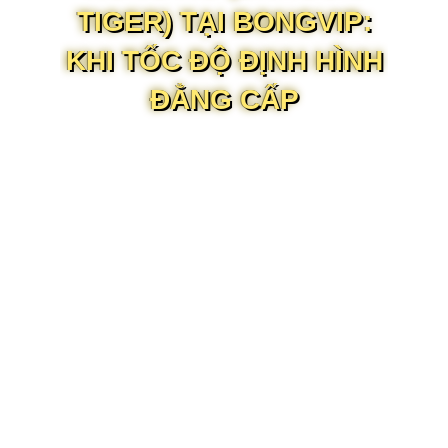
Trong vũ trụ giải trí trực tuyến rộng lớn, nơi 
hàng ngàn trò chơi đua nhau khoe sắc với 
đồ họa 3D cầu kỳ hay cốt truyện phức tạp, 
có một tựa game vẫn sừng sững tồn tại như 